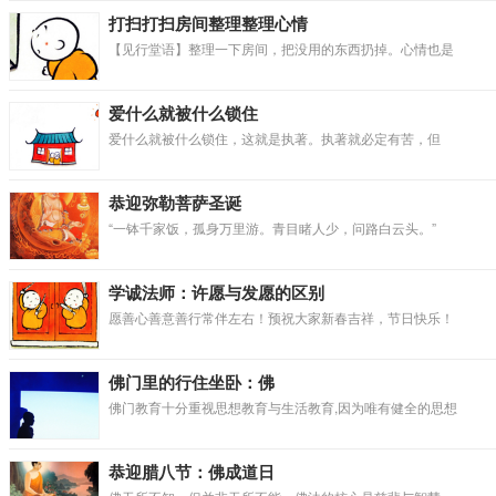
打扫打扫房间整理整理心情
【见行堂语】整理一下房间，把没用的东西扔掉。心情也是
爱什么就被什么锁住
爱什么就被什么锁住，这就是执著。执著就必定有苦，但
恭迎弥勒菩萨圣诞
“一钵千家饭，孤身万里游。青目睹人少，问路白云头。”
学诚法师：许愿与发愿的区别
愿善心善意善行常伴左右！预祝大家新春吉祥，节日快乐！
佛门里的行住坐卧：佛
佛门教育十分重视思想教育与生活教育,因为唯有健全的思想
恭迎腊八节：佛成道日