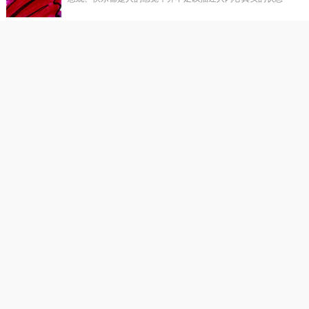
禅悟：人生与轮回
佛说因果轮回之理，不是要恐吓和约束，而是让人认识苦乐
禅悟：莫为小情绪 放弃大追求
抛开小情绪，小心情，去拥抱自己真正有价值的人生吧。
恭迎药师诞:药师佛十二大愿
农历九月三十日药师佛圣诞。药师佛，又药师琉璃光如来。
禅意水墨：一念无明
富有禅意的水墨画搭配发人深省的文字，给读者心灵的放松
观音菩萨出家日
农历九月十九是观世音菩萨出家日，也是佛教的传统节日。观世音