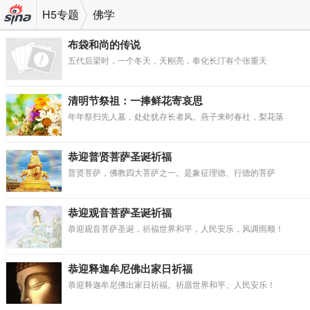
H5专题
佛学
机新
布袋和尚的传说
五代后梁时，一个冬天，天刚亮，奉化长汀有个张重天
浪网
清明节祭祖：一捧鲜花寄哀思
年年祭扫先人墓，处处犹存长者风。燕子来时春社，梨花落
恭迎普贤菩萨圣诞祈福
普贤菩萨，佛教四大菩萨之一。是象征理德、行德的菩萨
恭迎观音菩萨圣诞祈福
恭迎观音菩萨圣诞，祈福世界和平，人民安乐，风调雨顺！
恭迎释迦牟尼佛出家日祈福
恭迎释迦牟尼佛出家日祈福。祈愿世界和平、人民安乐！