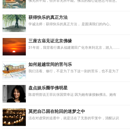
佛无所不知，但并非无所不能。佛法的核心是慈悲与智慧。
获得快乐的真正方法
学诚法师：获得快乐的真正方法， 是圆满我们的内心。
三座古庙见证北京佛缘
31年前，我背着行囊从福建莆田广化寺来到北京，踏入……
如何超越世间的苦与乐
我们活着、修行，不是为了当下这一刻的苦乐，也不是为了
盘点娱乐圈学佛明星
陈道明曾说王菲比张国荣幸运 因为她有缘接触佛法。她有
莫把自己困在轮回的迷梦之中
活在对虚荣的追逐中，就是活在了无形的牢笼中，清醒认识