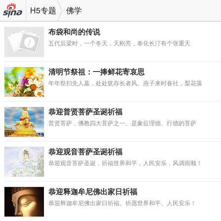
H5专题
佛学
机新
布袋和尚的传说
五代后梁时，一个冬天，天刚亮，奉化长汀有个张重天
浪网
清明节祭祖：一捧鲜花寄哀思
年年祭扫先人墓，处处犹存长者风。燕子来时春社，梨花落
恭迎普贤菩萨圣诞祈福
普贤菩萨，佛教四大菩萨之一。是象征理德、行德的菩萨
恭迎观音菩萨圣诞祈福
恭迎观音菩萨圣诞，祈福世界和平，人民安乐，风调雨顺！
恭迎释迦牟尼佛出家日祈福
恭迎释迦牟尼佛出家日祈福。祈愿世界和平、人民安乐！