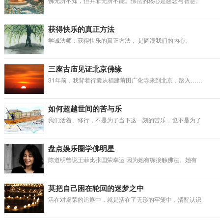
佛无所不知，但并非无所不能。佛法的核心是慈悲与智慧。
获得快乐的真正方法
学诚法师：获得快乐的真正方法， 是圆满我们的内心。
三座古庙见证北京佛缘
31年前，我背着行囊从福建莆田广化寺来到北京，踏入……
如何超越世间的苦与乐
我们活着、修行，不是为了当下这一刻的苦乐，也不是为了
盘点娱乐圈学佛明星
陈道明曾说王菲比张国荣幸运 因为她有缘接触佛法。她有
莫把自己困在轮回的迷梦之中
活在对虚荣的追逐中，就是活在了无形的牢笼中，清醒认识