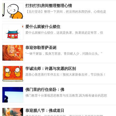
打扫打扫房间整理整理心情
【见行堂语】整理一下房间，把没用的东西扔掉。心情也是
爱什么就被什么锁住
爱什么就被什么锁住，这就是执著。执著就必定有苦，但
恭迎弥勒菩萨圣诞
“一钵千家饭，孤身万里游。青目睹人少，问路白云头。”
学诚法师：许愿与发愿的区别
愿善心善意善行常伴左右！预祝大家新春吉祥，节日快乐！
佛门里的行住坐卧：佛
佛门教育十分重视思想教育与生活教育,因为唯有健全的思想
恭迎腊八节：佛成道日