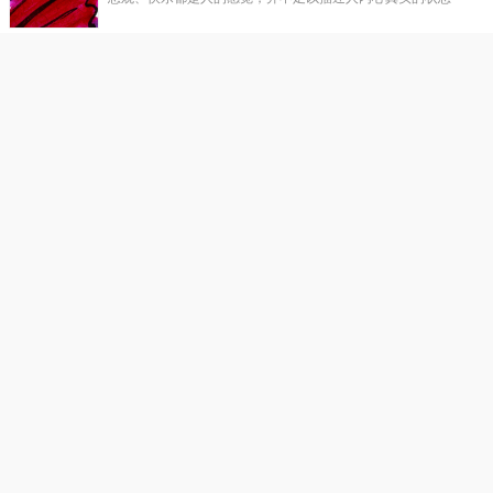
禅悟：人生与轮回
佛说因果轮回之理，不是要恐吓和约束，而是让人认识苦乐
禅悟：莫为小情绪 放弃大追求
抛开小情绪，小心情，去拥抱自己真正有价值的人生吧。
恭迎药师诞:药师佛十二大愿
农历九月三十日药师佛圣诞。药师佛，又药师琉璃光如来。
禅意水墨：一念无明
富有禅意的水墨画搭配发人深省的文字，给读者心灵的放松
观音菩萨出家日
农历九月十九是观世音菩萨出家日，也是佛教的传统节日。观世音