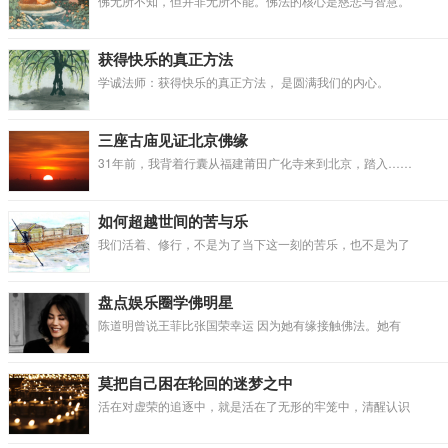
佛无所不知，但并非无所不能。佛法的核心是慈悲与智慧。
获得快乐的真正方法
学诚法师：获得快乐的真正方法， 是圆满我们的内心。
三座古庙见证北京佛缘
31年前，我背着行囊从福建莆田广化寺来到北京，踏入……
如何超越世间的苦与乐
我们活着、修行，不是为了当下这一刻的苦乐，也不是为了
盘点娱乐圈学佛明星
陈道明曾说王菲比张国荣幸运 因为她有缘接触佛法。她有
莫把自己困在轮回的迷梦之中
活在对虚荣的追逐中，就是活在了无形的牢笼中，清醒认识