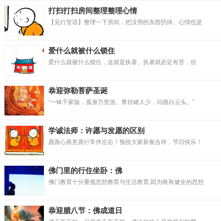
打扫打扫房间整理整理心情
【见行堂语】整理一下房间，把没用的东西扔掉。心情也是
爱什么就被什么锁住
爱什么就被什么锁住，这就是执著。执著就必定有苦，但
恭迎弥勒菩萨圣诞
“一钵千家饭，孤身万里游。青目睹人少，问路白云头。”
学诚法师：许愿与发愿的区别
愿善心善意善行常伴左右！预祝大家新春吉祥，节日快乐！
佛门里的行住坐卧：佛
佛门教育十分重视思想教育与生活教育,因为唯有健全的思想
恭迎腊八节：佛成道日