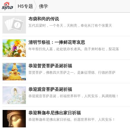
H5专题
佛学
机新
布袋和尚的传说
五代后梁时，一个冬天，天刚亮，奉化长汀有个张重天
浪网
清明节祭祖：一捧鲜花寄哀思
年年祭扫先人墓，处处犹存长者风。燕子来时春社，梨花落
恭迎普贤菩萨圣诞祈福
普贤菩萨，佛教四大菩萨之一。是象征理德、行德的菩萨
恭迎观音菩萨圣诞祈福
恭迎观音菩萨圣诞，祈福世界和平，人民安乐，风调雨顺！
恭迎释迦牟尼佛出家日祈福
恭迎释迦牟尼佛出家日祈福。祈愿世界和平、人民安乐！