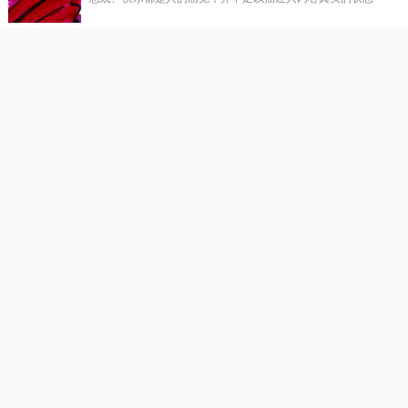
禅悟：人生与轮回
佛说因果轮回之理，不是要恐吓和约束，而是让人认识苦乐
禅悟：莫为小情绪 放弃大追求
抛开小情绪，小心情，去拥抱自己真正有价值的人生吧。
恭迎药师诞:药师佛十二大愿
农历九月三十日药师佛圣诞。药师佛，又药师琉璃光如来。
禅意水墨：一念无明
富有禅意的水墨画搭配发人深省的文字，给读者心灵的放松
观音菩萨出家日
农历九月十九是观世音菩萨出家日，也是佛教的传统节日。观世音