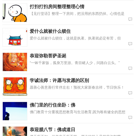
打扫打扫房间整理整理心情
【见行堂语】整理一下房间，把没用的东西扔掉。心情也是
爱什么就被什么锁住
爱什么就被什么锁住，这就是执著。执著就必定有苦，但
恭迎弥勒菩萨圣诞
“一钵千家饭，孤身万里游。青目睹人少，问路白云头。”
学诚法师：许愿与发愿的区别
愿善心善意善行常伴左右！预祝大家新春吉祥，节日快乐！
佛门里的行住坐卧：佛
佛门教育十分重视思想教育与生活教育,因为唯有健全的思想
恭迎腊八节：佛成道日