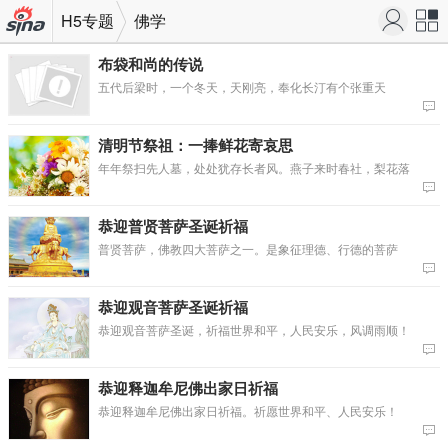
H5专题
佛学
机新
站导
布袋和尚的传说
五代后梁时，一个冬天，天刚亮，奉化长汀有个张重天
浪网
航
清明节祭祖：一捧鲜花寄哀思
年年祭扫先人墓，处处犹存长者风。燕子来时春社，梨花落
恭迎普贤菩萨圣诞祈福
普贤菩萨，佛教四大菩萨之一。是象征理德、行德的菩萨
恭迎观音菩萨圣诞祈福
恭迎观音菩萨圣诞，祈福世界和平，人民安乐，风调雨顺！
恭迎释迦牟尼佛出家日祈福
恭迎释迦牟尼佛出家日祈福。祈愿世界和平、人民安乐！