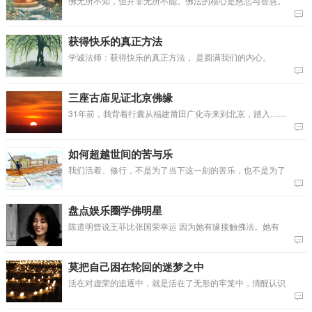
佛无所不知，但并非无所不能。佛法的核心是慈悲与智慧。
获得快乐的真正方法
学诚法师：获得快乐的真正方法， 是圆满我们的内心。
三座古庙见证北京佛缘
31年前，我背着行囊从福建莆田广化寺来到北京，踏入……
如何超越世间的苦与乐
我们活着、修行，不是为了当下这一刻的苦乐，也不是为了
盘点娱乐圈学佛明星
陈道明曾说王菲比张国荣幸运 因为她有缘接触佛法。她有
莫把自己困在轮回的迷梦之中
活在对虚荣的追逐中，就是活在了无形的牢笼中，清醒认识