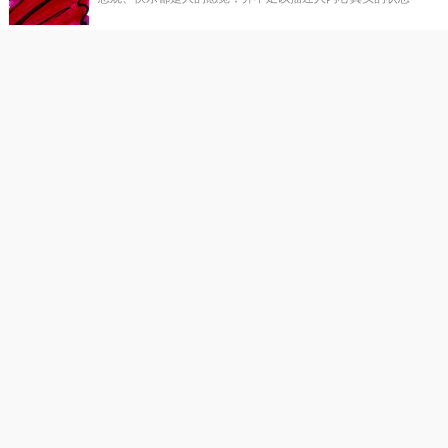
禅悟：人生与轮回
佛说因果轮回之理，不是要恐吓和约束，而是让人认识苦乐
禅悟：莫为小情绪 放弃大追求
抛开小情绪，小心情，去拥抱自己真正有价值的人生吧。
恭迎药师诞:药师佛十二大愿
农历九月三十日药师佛圣诞。药师佛，又药师琉璃光如来。
禅意水墨：一念无明
富有禅意的水墨画搭配发人深省的文字，给读者心灵的放松
观音菩萨出家日
农历九月十九是观世音菩萨出家日，也是佛教的传统节日。观世
音菩萨，过去久远成过佛，号为正法明如来。因为这位菩萨誓愿
宏深，广大慈悲，乘愿再来教化众生，随类分身，寻声救苦，垂